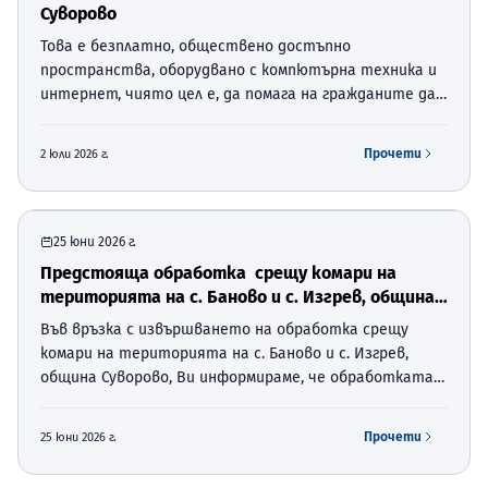
Суворово
Това е безплатно, обществено достъпно
пространства, оборудвано с компютърна техника и
интернет, чиято цел е, да помага на гражданите да
развиват своите цифрови умения. Той е създаден по
националната процедура BG-RRP-1.024 „Изграждане на
Прочети
2 юли 2026 г.
мрежа от диги…
25 юни 2026 г.
Предстояща обработка срещу комари на
територията на с. Баново и с. Изгрев, община
Суворово,
Във връзка с извършването на обработка срещу
комари на територията на с. Баново и с. Изгрев,
община Суворово, Ви информираме, че обработката
ще се извърши на 02.07.2026г. във времевият
интервал между 19:30 ч. и 21:00 ч. Собствениците на
Прочети
25 юни 2026 г.
пчелни семейс…