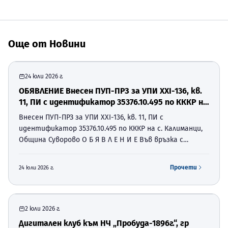
Още от
Новини
24 юли 2026 г.
ОБЯВЛЕНИЕ Внесен ПУП-ПРЗ за УПИ ХХI-136, кв.
11, ПИ с идентификатор 35376.10.495 по КККР на
с. Калиманци, Община Суворово
Внесен ПУП-ПРЗ за УПИ ХХI-136, кв. 11, ПИ с
идентификатор 35376.10.495 по КККР на с. Калиманци,
Община Суворово О Б Я В Л Е Н И Е Във връзка с
разпоредбите на чл. 128, ал. 2 от Закон за
устройство на територията (ЗУТ), отдел
Прочети
24 юли 2026 г.
„Устройство на територият…
2 юли 2026 г.
Дигитален клуб към НЧ „Пробуда-1896г.“, гр