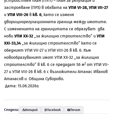
устройствен план (ПУП) – план за регулация и
застрояване (ПРЗ) в обхвата на
УПИ VI-28, УПИ VII-27
и
УПИ VIII-26
в
кв. 6
, като се изменя
дворищнорегулационната граница между имотите.
С изменението на границитата се образуват два
нови
УПИ ХХ-32
„за жилищно строителство“ и
УПИ
ХХI-33,34
„за жилищно строителство“ като се
обедният УПИ VII-27 и УПИ VIII-26 в кв. 6. Към
новообразуваният имот УПИ ХХ-32 „за жилищно
2
строителство“ в кв. 6 се предадат 56 м
от УПИ VII-
27 и УПИ VIII-26 в кв. 6 с възложители Атанас Иванов
Атанасов и Община Суворово.
Дата: 15.06.2026г.
Сподели:
📤
Копирай
📘
Facebook
🖨️
Печат