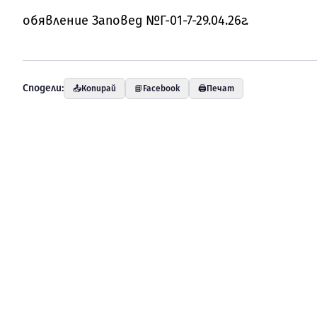
обявление Заповед №Г-01-7-29.04.26г.
Сподели:
📤
Копирай
📘
Facebook
🖨️
Печат