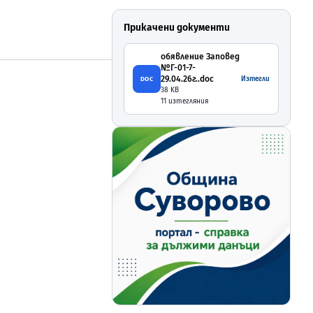
Прикачени документи
обявление Заповед
№Г-01-7-
29.04.26г..doc
Изтегли
DOC
38
KB
11
изтегляния