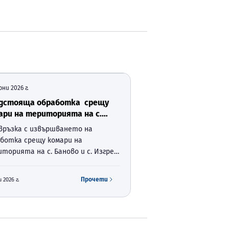
юни 2026 г.
дстояща обработка срещу
ари на територията на с.
во и с. Изгрев, община
връзка с извършването на
орово,
ботка срещу комари на
торията на с. Баново и с. Изгрев,
на Суворово, Ви информираме, че
ботката ще се извърши на
Прочети
 2026 г.
7.2026г. във времевият интервал
 19:30 ч. и 21:00 ч.
твениците на пчелни семейс…