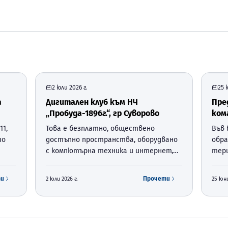
2 юли 2026 г.
25 
а
Дигитален клуб към НЧ
Пре
„Пробуда-1896г.“, гр Суворово
ком
по
Бано
11,
Това е безплатно, обществено
Във 
Сув
по
достъпно пространства, оборудвано
обра
с компютърна техника и интернет,
тери
зка с
чиято цел е, да помага на гражданите
общи
да развиват своите цифрови умения.
обра
ти
Прочети
2 юли 2026 г.
25 юни
Той е създаден по националната
02.0
процедура BG-RRP-1.024 „Изграждане
между
на мрежа от диги…
Собс