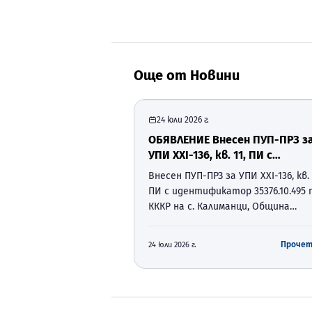
Още от
Новини
24 юли 2026 г.
ОБЯВЛЕНИЕ Внесен ПУП-ПРЗ з
УПИ ХХI-136, кв. 11, ПИ с
идентификатор 35376.10.495 
Внесен ПУП-ПРЗ за УПИ ХХI-136, кв. 
КККР на с. Калиманци, Община
ПИ с идентификатор 35376.10.495 
Суворово
КККР на с. Калиманци, Община
Суворово О Б Я В Л Е Н И Е Във връ
разпоредбите на чл. 128, ал. 2 от
Проче
24 юли 2026 г.
Закон за устройство на
територията (ЗУТ), отдел
„Устройство на територият…