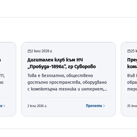
2 юли 2026 г.
25 
а
Дигитален клуб към НЧ
Пре
„Пробуда-1896г.“, гр Суворово
ком
по
Бано
11,
Това е безплатно, обществено
Във 
Сув
по
достъпно пространства, оборудвано
обра
с компютърна техника и интернет,
тери
зка с
чиято цел е, да помага на гражданите
общи
да развиват своите цифрови умения.
обра
ти
Прочети
2 юли 2026 г.
25 юни
Той е създаден по националната
02.0
процедура BG-RRP-1.024 „Изграждане
между
на мрежа от диги…
Собс