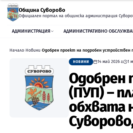
Прескочи към съдържанието
Община Суворово
Официален портал на общинска администрация Суворо
АДМИНИСТРАЦИЯ
АДМИНИСТРАТИВНО ОБСЛУЖВА
Начало
›
Новини
›
14 май 2026 г.
1
м
НОВИНИ
Одобрен 
(ПУП) – п
обхвата н
Суворово