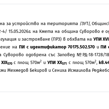
она за устройство на територията /ЗУТ/, Общин
2-4/ 15.05.2026г. на Кмета на община Суворово е 
егулация и застрояване (ПРЗ) в обхвата на
УПИ XVI
шение на
ПИ с идентификатор 70175.502.570
и
ПИ 
 Суворово одобрена със Заповед №РД-18-1728/18.1
2
2
 XIX
с площ 570м
и
УПИ XX
с площ 570м
,
кв.4
570
571
и Мехмедов Бекиров и Сениха Исмаилова Реджебо