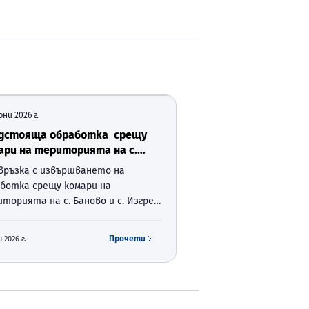
юни 2026 г.
дстояща обработка срещу
ари на територията на с.
во и с. Изгрев, община
връзка с извършването на
орово,
ботка срещу комари на
торията на с. Баново и с. Изгрев,
на Суворово, Ви информираме, че
ботката ще се извърши на
Прочети
 2026 г.
7.2026г. във времевият интервал
 19:30 ч. и 21:00 ч.
твениците на пчелни семейс…