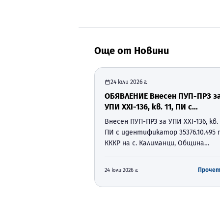
Още от
Новини
24 юли 2026 г.
ОБЯВЛЕНИЕ Внесен ПУП-ПРЗ з
УПИ ХХI-136, кв. 11, ПИ с
идентификатор 35376.10.495 
Внесен ПУП-ПРЗ за УПИ ХХI-136, кв. 
КККР на с. Калиманци, Община
ПИ с идентификатор 35376.10.495 
Суворово
КККР на с. Калиманци, Община
Суворово О Б Я В Л Е Н И Е Във връ
разпоредбите на чл. 128, ал. 2 от
Проче
24 юли 2026 г.
Закон за устройство на
територията (ЗУТ), отдел
„Устройство на територият…