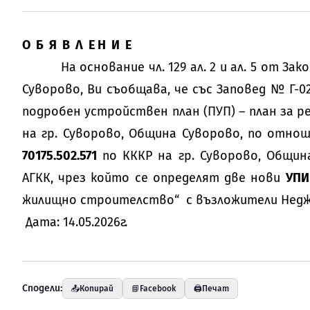
О Б Я В Л Е Н И Е
На основание чл. 129 ал. 2 и ал. 5 от Зак
Суворово, Ви съобщава, че със Заповед № Г-0
подробен устройствен план (ПУП) – план за р
на гр. Суворово, Община Суворово, по отно
70175.502.571
по КККР на гр. Суворово, Община
АГКК, чрез който се определят две нови
УПИ
жилищно строителство“ с възложители Неджм
Дата: 14.05.2026г.
Сподели:
📤
Копирай
📘
Facebook
🖨️
Печат