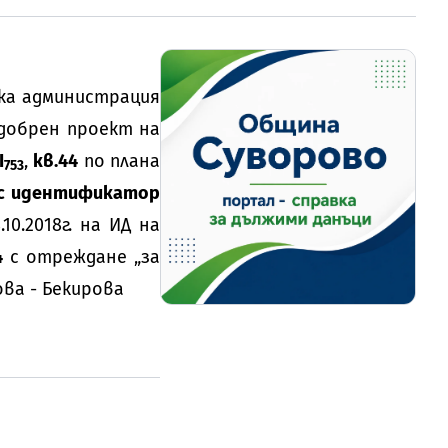
ска администрация
одобрен проект на
I
,
кв.44
по плана
753
с идентификатор
0.2018г. на ИД на
4
с отреждане „за
ва - Бекирова