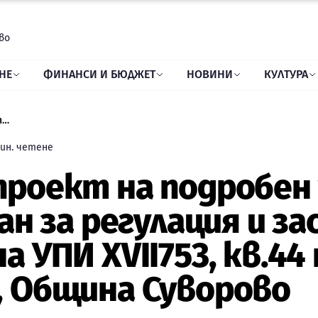
во
НЕ
ФИНАНСИ И БЮДЖЕТ
НОВИНИ
КУЛТУРА
Одобрен проект на подробен устройствен план (ПУП) – план за регулация и застрояване (ПРЗ) в обхвата на УПИ XVII753, кв.44 по плана на гр. Суворово, Община Суворово
ин. четене
проект на подробен
лан за регулация и з
а УПИ XVII753, кв.44 
, Община Суворово