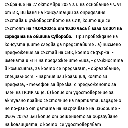
събрание на 27 октомври 2024 г. и на основание чл. 91
от ИК, Ви каня на консултации за определяне
състава и ръководството на СИК, които ще се
състоят
на 19.09.2024г. от 10.30 часа
в
зала
№ 301 на
сградата на община Суворово.
При провеждане на
консултациите следва да представите : а) писмено
предложение за състав на СИК, което съдържа: -
имената и ЕГН на предложените лица; - длъжността
в комисията, за която се предлагат; - образование,
специалност; - партия или коалиция, която ги
предлага; - телефон за връзка с предложеното за
член на ПСИК лице. б) копие от удостоверение за
актуално правно състояние на партията, издадено
не по-рано от датата на насрочване на изборите -
09.04.2024г или копие от решението за образуване
на коалицията, с което се удостоверяват