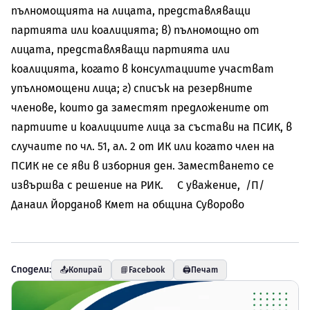
пълномощията на лицата, представляващи
партията или коалицията; в) пълномощно от
лицата, представляващи партията или
коалицията, когато в консултациите участват
упълномощени лица; г) списък на резервните
членове, които да заместят предложените от
партиите и коалициите лица за състави на ПСИК, в
случаите по чл. 51, ал. 2 от ИК или когато член на
ПСИК не се яви в изборния ден. Заместването се
извършва с решение на РИК. С уважение, /П/
Данаил Йорданов Кмет на община Суворово
Сподели:
📤
Копирай
📘
Facebook
🖨️
Печат