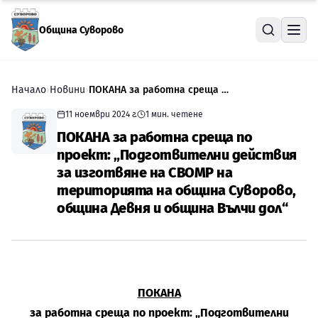
Прескочи към съдържанието
Община Суворово
Начало
›
Новини
›
ПОКАНА за работна среща по проект: „Подготвителни действия за изготвяне на СВОМР на територията на община Суворово, община Девня и община Вълчи дол“
11 ноември 2024 г.
1
мин. четене
ПОКАНА за работна среща по
проект: „Подготвителни действия
за изготвяне на СВОМР на
територията на община Суворово,
община Девня и община Вълчи дол“
ПОКАНА
за работна среща по проект: „Подготвителни