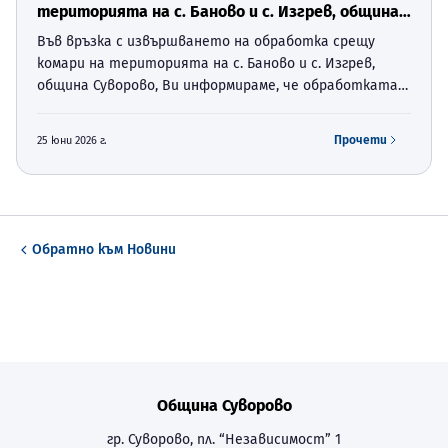
територията на с. Баново и с. Изгрев, община
Суворово,
Във връзка с извършването на обработка срещу
комари на територията на с. Баново и с. Изгрев,
община Суворово, Ви информираме, че обработката
ще се извърши на 02.07.2026г. във времевият
интервал между 19:30 ч. и 21:00 ч. Собствениците на
Прочети
25 юни 2026 г.
пчелни семейс…
Обратно към
Новини
Община Суворово
гр. Суворово, пл. “Независимост” 1