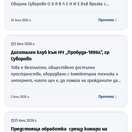
Община Суворово О Б Я В Л Е Н И Е Във връзка с
разпоредбите на чл. 128, ал. 2 от Закон за
устройство на територията (ЗУТ), отдел
Прочети
24 юли 2026 г.
„Устройство на територият…
2 юли 2026 г.
Дигитален клуб към НЧ „Пробуда-1896г.“, гр
Суворово
Това е безплатно, обществено достъпно
пространства, оборудвано с компютърна техника и
интернет, чиято цел е, да помага на гражданите да
развиват своите цифрови умения. Той е създаден по
националната процедура BG-RRP-1.024 „Изграждане на
Прочети
2 юли 2026 г.
мрежа от диги…
25 юни 2026 г.
Предстояща обработка срещу комари на