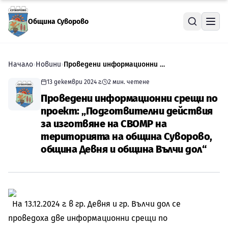
Прескочи към съдържанието
Община Суворово
Начало
›
Новини
›
Проведени информационни срещи по проект: „Подготвителни действия за изготвяне на СВОМР на територията на община Суворово, община Девня и община Вълчи дол“
13 декември 2024 г.
2
мин. четене
Проведени информационни срещи по
проект: „Подготвителни действия
за изготвяне на СВОМР на
територията на община Суворово,
община Девня и община Вълчи дол“
На 13.12.2024 г. в гр. Девня и гр. Вълчи дол се
проведоха две информационни срещи по