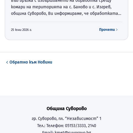
Във връзка с извършването на обработка срещу
комари на територията на с. Баново и с. Изгрев,
община Суворово, Ви информираме, че обработката
ще се извърши на 02.07.2026г. във времевият
интервал между 19:30 ч. и 21:00 ч. Собствениците на
Прочети
25 юни 2026 г.
пчелни семейс…
Обратно към
Новини
Община Суворово
гр. Суворово, пл. “Независимост” 1
Тел.:
Телефон: 05153/3333, 2140
Email:
kmet@suvorovo.bg