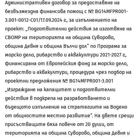
Административен договор за предоставяне на
безвъзмездна финансова помощ с № BG14MFPR001-
3.001-0012-C01/17.09.2024 г., за изпълнението на
проект: „Подготвителни действия за изготвяне на
СВОМР на територията на община Суворово,
община Девня и община Вълчи дол“ по Програма за
морско дело, рибарство и аквакултури 2021-2027 г.,
финансирана от Европейския фонд за морско дело,
рибарство и аквакултури, процедура чрез подбор на
проектни предложения № BG14MFPR001-3.001
„Изграждане на капацитет и подготвителни
действия в подкрепа на разработването и
бъдещото изпълнение на стратегиите на Водено
от общностите местно развитие“. На двете срещи
присъстващите бяха повече от 20 души, от
територията на община Суворово, община Девня и