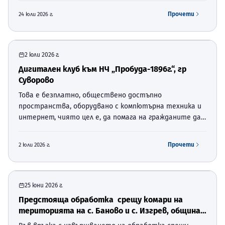
устройство на територията (ЗУТ), отдел
Прочети
24 юли 2026 г.
„Устройство на територият…
2 юли 2026 г.
Дигитален клуб към НЧ „Пробуда-1896г.“, гр
Суворово
Това е безплатно, обществено достъпно
пространства, оборудвано с компютърна техника и
интернет, чиято цел е, да помага на гражданите да
развиват своите цифрови умения. Той е създаден по
националната процедура BG-RRP-1.024 „Изграждане на
Прочети
2 юли 2026 г.
мрежа от диги…
25 юни 2026 г.
Предстояща обработка срещу комари на
територията на с. Баново и с. Изгрев, община
Суворово,