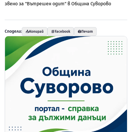
звено за "Вътрешен одит" в Община Суворово
Сподели:
📤
Копирай
📘
Facebook
🖨️
Печат