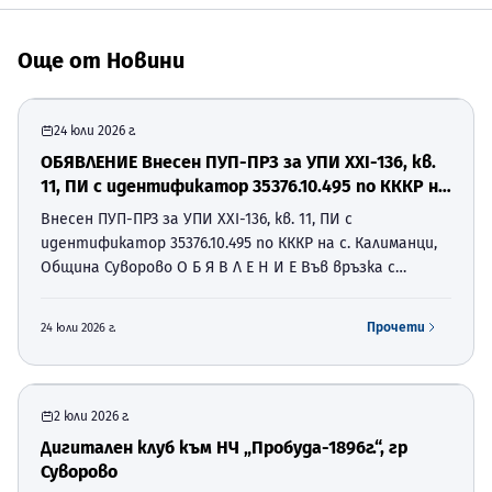
Още от
Новини
24 юли 2026 г.
ОБЯВЛЕНИЕ Внесен ПУП-ПРЗ за УПИ ХХI-136, кв.
11, ПИ с идентификатор 35376.10.495 по КККР на
с. Калиманци, Община Суворово
Внесен ПУП-ПРЗ за УПИ ХХI-136, кв. 11, ПИ с
идентификатор 35376.10.495 по КККР на с. Калиманци,
Община Суворово О Б Я В Л Е Н И Е Във връзка с
разпоредбите на чл. 128, ал. 2 от Закон за
устройство на територията (ЗУТ), отдел
Прочети
24 юли 2026 г.
„Устройство на територият…
2 юли 2026 г.
Дигитален клуб към НЧ „Пробуда-1896г.“, гр
Суворово