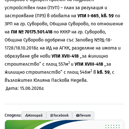
устройствен план (ПУП) – план за регулация и
застрояване (ПРЗ) в обхвата на
УПИ I-665
,
кв. 59
по
ЗРП на гр. Суворово,
Община Суворово, по отношение
на
ПИ № 70175.501.418
по КККР на гр. Суворово,
Община Суворово одобрена със Заповед №РД-18-
1728/18.10.2018г. на ИД на АГКК, разделяне на имота и
образуване две нови
УПИ ХVII-418
„за жилищно
2
строителство“ с площ 557м
и
УПИ ХVIII-418
„за
2
жилищно строителство“ с площ 546м
в
кв. 59
, с
възложител Юлияна Паскова Недева.
Дата: 15.06.2026г.
Сподели:
📤
Копирай
📘
Facebook
🖨️
Печат