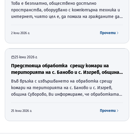
Това е безплатно, обществено достъпно
пространства, оборудвано с компютърна техника и
интернет, чиято цел е, да помага на гражданите да
развиват своите цифрови умения. Той е създаден по
националната процедура BG-RRP-1.024 „Изграждане на
Прочети
2 юли 2026 г.
мрежа от диги…
25 юни 2026 г.
Предстояща обработка срещу комари на
територията на с. Баново и с. Изгрев, община
Суворово,
Във връзка с извършването на обработка срещу
комари на територията на с. Баново и с. Изгрев,
община Суворово, Ви информираме, че обработката
ще се извърши на 02.07.2026г. във времевият
интервал между 19:30 ч. и 21:00 ч. Собствениците на
Прочети
25 юни 2026 г.
пчелни семейс…