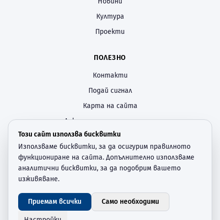
Новини
Култура
Проекти
ПОЛЕЗНО
Контакти
Подай сигнал
Карта на сайта
Декларация за достъпност
Този сайт използва бисквитки
Политика за поверителност
Използваме бисквитки, за да осигурим правилното
Настройки за бисквитки
функциониране на сайта. Допълнително използваме
аналитични бисквитки, за да подобрим вашето
СЛЕДВАЙТЕ НИ
изживяване.
—
Приемам всички
Само необходими
©
2026
Община Суворово
. Всички права запазени.
Настройки